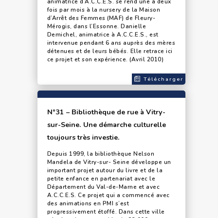
animatrice d’A.C.C.E.S. se rend une à deux
fois par mois à la nursery de la Maison
d’Arrêt des Femmes (MAF) de Fleury-
Mérogis, dans l’Essonne. Danielle
Demichel, animatrice à A.C.C.E.S., est
intervenue pendant 6 ans auprès des mères
détenues et de leurs bébés. Elle retrace ici
ce projet et son expérience. (Avril 2010)
Télécharger
N°31 – Bibliothèque de rue à Vitry-
sur-Seine. Une démarche culturelle
toujours très investie.
Depuis 1999, la bibliothèque Nelson
Mandela de Vitry-sur- Seine développe un
important projet autour du livre et de la
petite enfance en partenariat avec le
Département du Val-de-Marne et avec
A.C.C.E.S. Ce projet qui a commencé avec
des animations en PMI s’est
progressivement étoffé. Dans cette ville