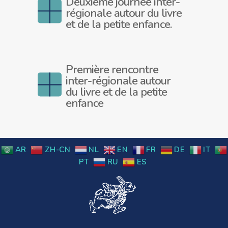
Deuxième journée inter-
régionale autour du livre
et de la petite enfance.
Première rencontre
inter-régionale autour
du livre et de la petite
enfance
AR
ZH-CN
NL
EN
FR
DE
IT
PT
RU
ES