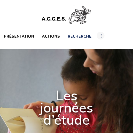
PRÉSENTATION
ACTIONS
RECHERCHE
PRÉSENTATION
ACTIONS
RECHERCHE
INTERNATIONAL
RESSOURCES
ARTICLES
Les
journées
d’étude