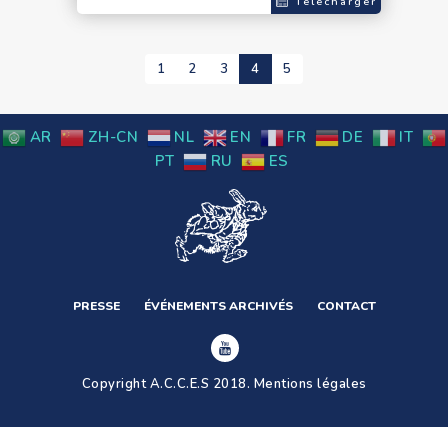
Télécharger
1
2
3
4
5
AR
ZH-CN
NL
EN
FR
DE
IT
PT
RU
ES
PRESSE
ÉVÉNEMENTS ARCHIVÉS
CONTACT
Copyright A.C.C.E.S 2018.
Mentions légales