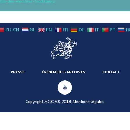
raphie-des-membres-fondateurs
ZH-CN
NL
EN
FR
DE
IT
PT
R
PRESSE
ÉVÉNEMENTS ARCHIVÉS
CONTACT
Copyright A.C.C.E.S 2018.
Mentions légales