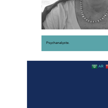
Psychanalyste.
AR