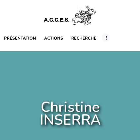
PRÉSENTATION
ACTIONS
RECHERCHE
PRÉSENTATION
ACTIONS
RECHERCHE
INTERNATIONAL
RESSOURCES
ARTICLES
Christine
INSERRA