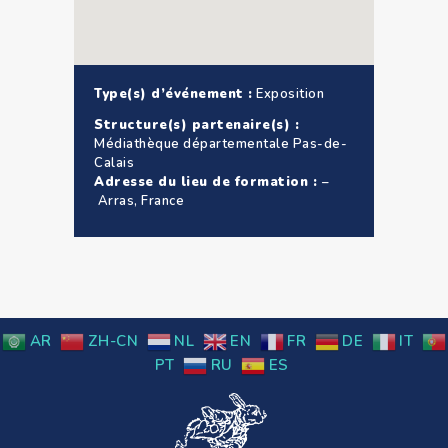
Type(s) d’événement :
Exposition
Structure(s) partenaire(s) :
Médiathèque départementale Pas-de-
Calais
Adresse du lieu de formation :
–
Arras, France
AR
ZH-CN
NL
EN
FR
DE
IT
PT
RU
ES