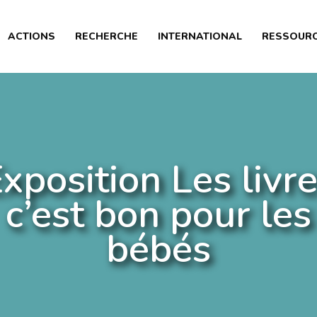
PRÉSENTATION
ACTIONS
RECHERCHE
INTERNATIONAL
RESSOUR
ACTIONS
RECHERCHE
INTERNATIONAL
RESSOURCES
xposition Les livr
ARTICLES
c’est bon pour les
bébés