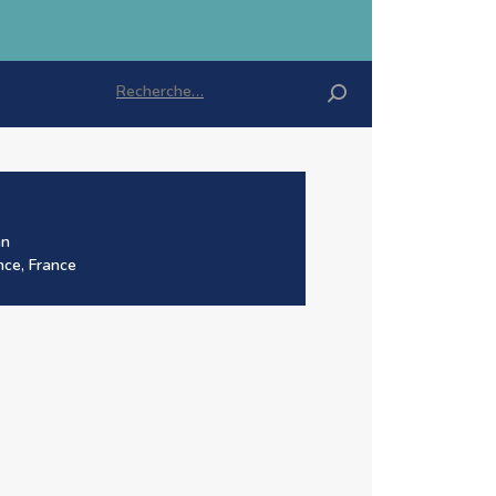
Rechercher :
an
nce, France