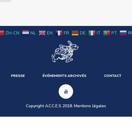
ZH-CN
NL
EN
FR
DE
IT
PT
R
PRESSE
ÉVÉNEMENTS ARCHIVÉS
CONTACT
Copyright A.C.C.E.S 2018.
Mentions légales