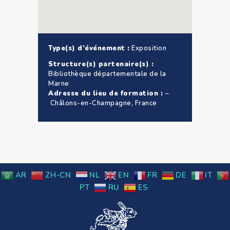
Type(s) d’événement :
Exposition
Structure(s) partenaire(s) :
Bibliothèque départementale de la
Marne
Adresse du lieu de formation :
–
Châlons-en-Champagne, France
AR
ZH-CN
NL
EN
FR
DE
IT
PT
RU
ES