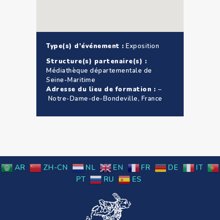
Type(s) d’événement :
Exposition
Structure(s) partenaire(s) :
Médiathèque départementale de
Seine-Maritime
Adresse du lieu de formation :
–
Notre-Dame-de-Bondeville, France
AR
ZH-CN
NL
EN
FR
DE
IT
PT
RU
ES