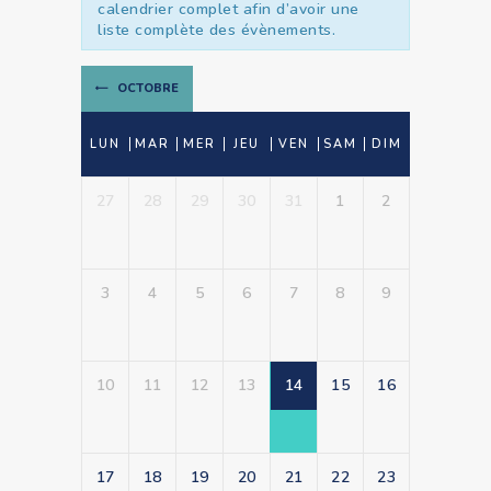
calendrier complet afin d’avoir une
Évènements
liste complète des évènements.
OCTOBRE
Calendrier
LUN
MAR
MER
JEU
VEN
SAM
DIM
de
Calendrier
Évènements
27
28
29
30
31
1
2
de
Évènements
3
4
5
6
7
8
9
10
11
12
13
14
15
16
17
18
19
20
21
22
23