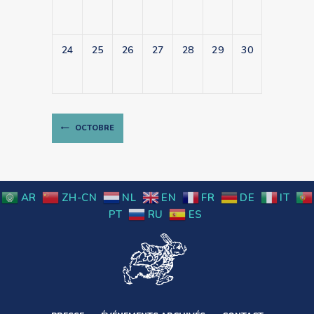
24
25
26
27
28
29
30
OCTOBRE
AR
ZH-CN
NL
EN
FR
DE
IT
PT
RU
ES