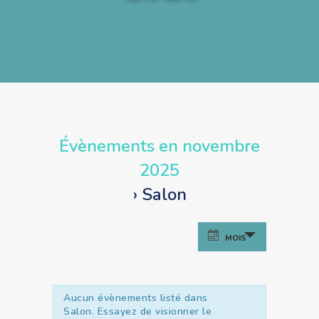
Évènements en novembre
2025
› Salon
Recherche
Navigation
MOIS
et
de
vues
navigation
Évènement
de
Aucun évènements listé dans
Salon. Essayez de visionner le
vues