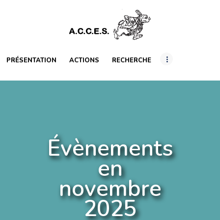
PRÉSENTATION
ACTIONS
RECHERCHE
PRÉSENTATION
ACTIONS
RECHERCHE
INTERNATIONAL
RESSOURCES
ARTICLES
Évènements
en
novembre
2025