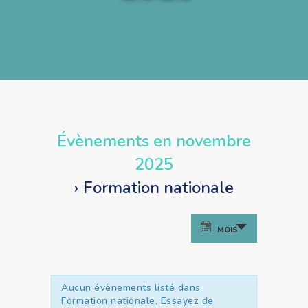
Évènements en novembre
2025
› Formation nationale
Recherche
Navigation
MOIS
et
de
vues
navigation
Évènement
de
Aucun évènements listé dans
Formation nationale. Essayez de
vues