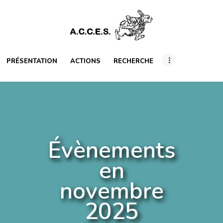
PRÉSENTATION
ACTIONS
RECHERCHE
PRÉSENTATION
ACTIONS
RECHERCHE
INTERNATIONAL
RESSOURCES
ARTICLES
Évènements
en
novembre
2025