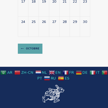
17
18
19
20
21
22
23
24
25
26
27
28
29
30
OCTOBRE
AR
ZH-CN
NL
EN
FR
DE
IT
PT
RU
ES