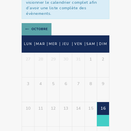
visionner le calendrier complet afin
Évènements
d’avoir une liste complète des
évènements.
OCTOBRE
Calendrier
LUN
MAR
MER
JEU
VEN
SAM
DIM
de
Calendrier
Évènements
27
28
29
30
31
1
2
de
Évènements
3
4
5
6
7
8
9
10
11
12
13
14
15
16