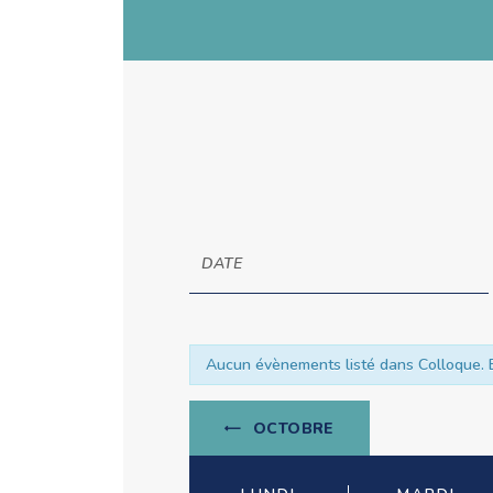
Recherche
Rechercher
Évènements
et
navigation
de
Aucun évènements listé dans Colloque. E
vues
Évènements
OCTOBRE
Calendrier