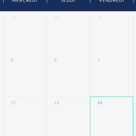
MERCREDI
JEUDI
VENDREDI
29
30
31
5
6
7
12
13
14