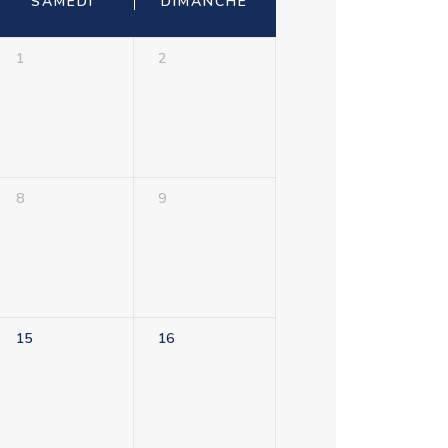
SAMEDI
DIMANCHE
1
2
8
9
15
16