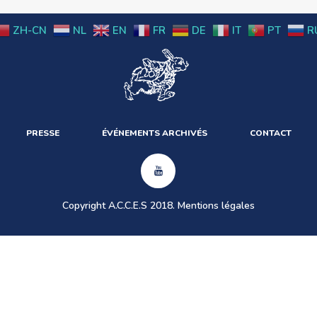
ZH-CN
NL
EN
FR
DE
IT
PT
R
PRESSE
ÉVÉNEMENTS ARCHIVÉS
CONTACT
Copyright A.C.C.E.S 2018.
Mentions légales