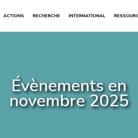
PRÉSENTATION
ACTIONS
RECHERCHE
INTERNATIONAL
RESSOUR
ACTIONS
RECHERCHE
INTERNATIONAL
RESSOURCES
ARTICLES
Évènements en
novembre 2025