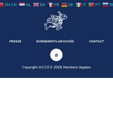
ZH-CN
NL
EN
FR
DE
IT
PT
R
PRESSE
ÉVÉNEMENTS ARCHIVÉS
CONTACT
Copyright A.C.C.E.S 2018.
Mentions légales