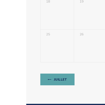
18
19
25
26
JUILLET