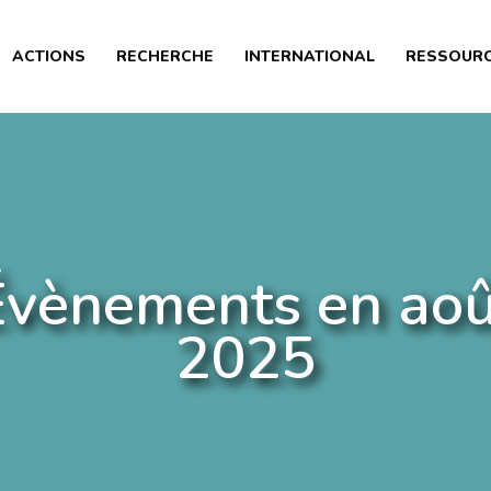
PRÉSENTATION
ACTIONS
RECHERCHE
INTERNATIONAL
RESSOUR
ACTIONS
RECHERCHE
INTERNATIONAL
RESSOURCES
ARTICLES
Évènements en aoû
2025