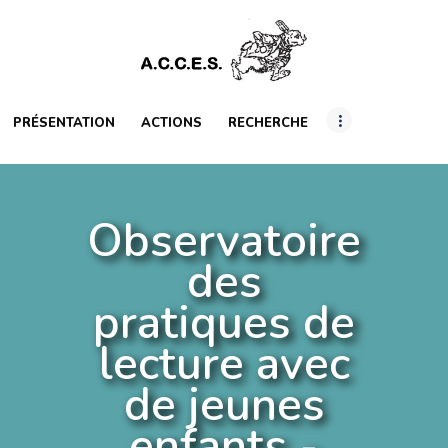
PRÉSENTATION
ACTIONS
RECHERCHE
PRÉSENTATION
ACTIONS
RECHERCHE
INTERNATIONAL
Observatoire
RESSOURCES
des
ARTICLES
pratiques de
lecture avec
de jeunes
enfants -