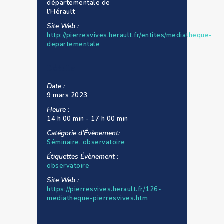
départementale de
l’Hérault
Site Web :
http://pierresvives.herault.fr/entites/mediatheque-
departementale
Détails
Date :
9 mars 2023
Heure :
14 h 00 min - 17 h 00 min
Catégorie d’Évènement:
Séminaire, observatoire
Étiquettes Évènement :
observatoire
Site Web :
https://pierresvives.herault.fr/126-
mediatheque-pierresvives.htm