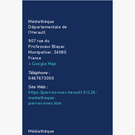
Lieu
Médiathèque
Départementale de
l’Herault
907 rue du
Professeur Blayac
Montpellier
,
34080
France
+ Google Map
Téléphone :
0467673000
Site Web :
https://pierresvives.herault.fr/126-
mediatheque-
pierresvives.htm
Organisateur
Médiathèque