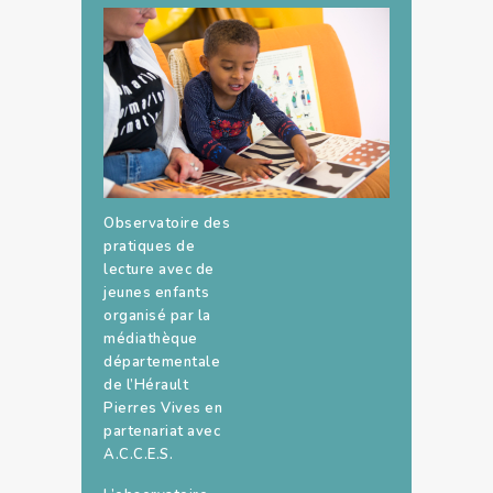
Observatoire des
pratiques de
lecture avec de
jeunes enfants
organisé par la
médiathèque
départementale
de l’Hérault
Pierres Vives en
partenariat avec
A.C.C.E.S.