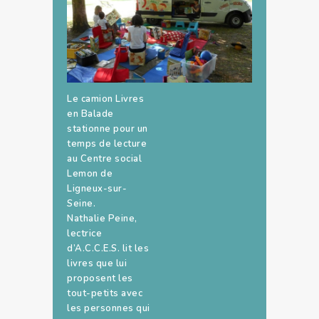
Le camion Livres
en Balade
stationne pour un
temps de lecture
au Centre social
Lemon de
Ligneux-sur-
Seine.
Nathalie Peine,
lectrice
d’A.C.C.E.S. lit les
livres que lui
proposent les
tout-petits avec
les personnes qui