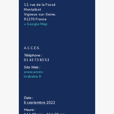
12, rue de la Fossé
Montalbot
Vigneux-sur-Seine
,
91270
France
+ Google Map
Organisateur
A.C.C.E.S.
Téléphone :
01 43 73 83 53
Site Web :
www.acces-
lirabebe.fr
Détails
Date :
6 septembre 2023
Heure :