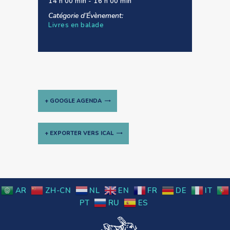
14 h 00 min - 16 h 00 min
Catégorie d’Évènement:
Livres en balade
+ GOOGLE AGENDA
+ EXPORTER VERS ICAL
Navigation
Évènement
AR
ZH-CN
NL
EN
FR
DE
IT
PT
RU
ES