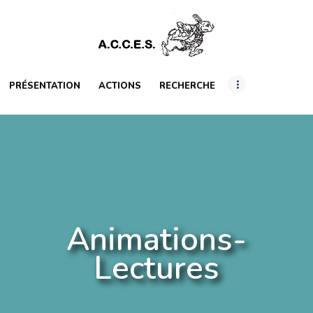
PRÉSENTATION
ACTIONS
RECHERCHE
PRÉSENTATION
ACTIONS
RECHERCHE
INTERNATIONAL
RESSOURCES
ARTICLES
Animations-
Lectures