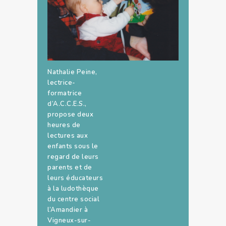
Nathalie Peine,
lectrice-
formatrice
d’A.C.C.E.S.,
propose deux
heures de
lectures aux
enfants sous le
regard de leurs
parents et de
leurs éducateurs
à la ludothèque
du centre social
l’Amandier à
Vigneux-sur-