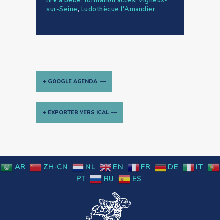
lire à bébé
,
formation acces
,
Vigneux-
sur-Seine
,
Ludothèque l'Amandier
+ GOOGLE AGENDA
+ EXPORTER VERS ICAL
Navigation
Évènement
AR
ZH-CN
NL
EN
FR
DE
IT
PT
RU
ES