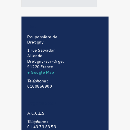
Lieu
Pouponnière de
Brétigny
1 rue Salvador
Allende
Brétigny-sur-Orge
,
91220
France
+ Google Map
Téléphone :
0160856900
Organisateur
A.C.C.E.S.
Téléphone :
01 43 73 83 53