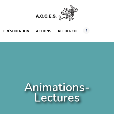
PRÉSENTATION
ACTIONS
RECHERCHE
PRÉSENTATION
ACTIONS
RECHERCHE
INTERNATIONAL
RESSOURCES
ARTICLES
Animations-
Lectures