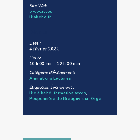
Site Web :
www.acces-
lirabebe.fr
Détails
Date :
4 février 2022
Heure :
10 h 00 min - 12 h 00 min
Catégorie d’Évènement:
Animations Lectures
Étiquettes Évènement :
lire à bébé
,
formation acces
,
Pouponnière de Brétigny-sur-Orge