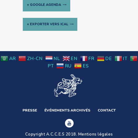
+ GOOGLE AGENDA
+ EXPORTER VERS ICAL
Navigation
Évènement
AR
ZH-CN
NL
EN
FR
DE
IT
PT
RU
ES
PRESSE
ÉVÉNEMENTS ARCHIVÉS
CONTACT
Copyright A.C.C.E.S 2018.
Mentions légales