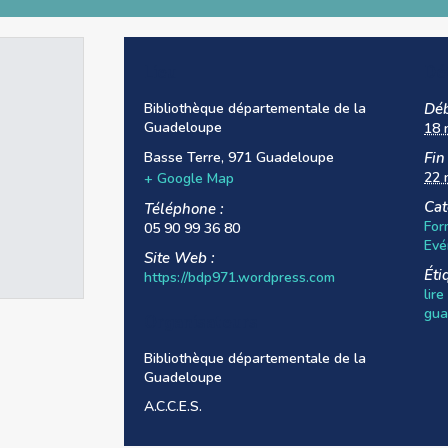
Lieu
Dé
Bibliothèque départementale de la
Déb
Guadeloupe
18 
Basse Terre
,
971
Guadeloupe
Fin 
22 
+ Google Map
Cat
Téléphone :
For
05 90 99 36 80
Evé
Site Web :
Éti
https://bdp971.wordpress.com
lir
gua
Organisateurs
Bibliothèque départementale de la
Guadeloupe
A.C.C.E.S.