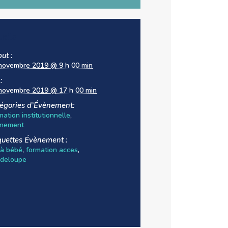
tails
ut :
novembre 2019 @ 9 h 00 min
:
novembre 2019 @ 17 h 00 min
égories d’Évènement:
mation institutionnelle
,
nement
quettes Évènement :
e à bébé
,
formation acces
,
deloupe