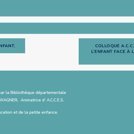
NFANT.
COLLOQUE A.C.C.
L’ENFANT FACE À 
par la Bibliothèque départementale
WAGNER, Animatrice d’ A.C.C.E.S.
ucation et de la petite enfance.