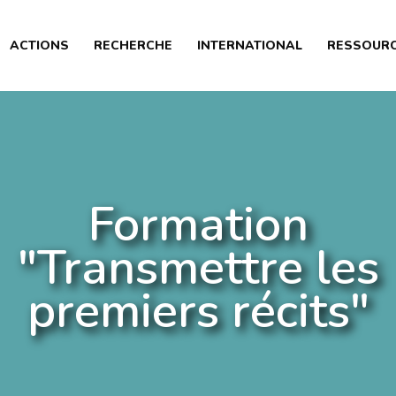
PRÉSENTATION
ACTIONS
RECHERCHE
INTERNATIONAL
RESSOUR
ACTIONS
RECHERCHE
INTERNATIONAL
RESSOURCES
Formation
ARTICLES
"Transmettre les
premiers récits"