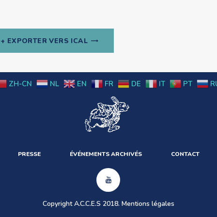
+ EXPORTER VERS ICAL
ZH-CN
NL
EN
FR
DE
IT
PT
R
PRESSE
ÉVÉNEMENTS ARCHIVÉS
CONTACT
Copyright A.C.C.E.S 2018.
Mentions légales